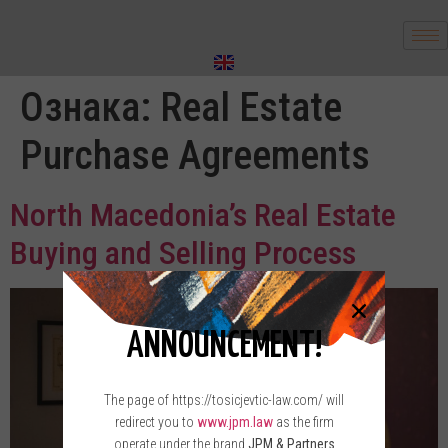
Ознака:
Real Estate
Purchase Agreements
North Macedonia’s Real Estate
Buying and Selling Process
ANNOUNCEMENT!
The page of https://tosicjevtic-law.com/ will
redirect you to
www.jpm.law
as the firm
operate under the brand
JPM & Partners